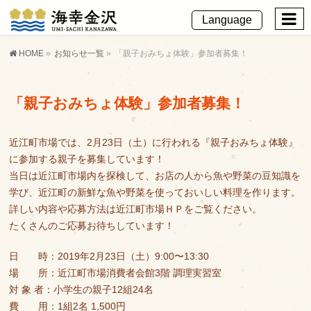
Language
English
HOME
»
お知らせ一覧
»
「親子おみちょ体験」参加者募集！
简体字
繁體字
Français
「親子おみちょ体験」参加者募集！
近江町市場では、2月23日（土）に行われる『親子おみちょ体験』
に参加する親子を募集しています！
当日は近江町市場内を探検して、お店の人から魚や野菜の豆知識を
学び、近江町の新鮮な魚や野菜を使っておいしい料理を作ります。
詳しい内容や応募方法は近江町市場ＨＰをご覧ください。
たくさんのご応募お待ちしています！
日 時：2019年2月23日（土）9:00〜13:30
場 所：近江町市場消費者会館3階 調理実習室
対 象 者：小学生の親子12組24名
費 用：1組2名 1,500円